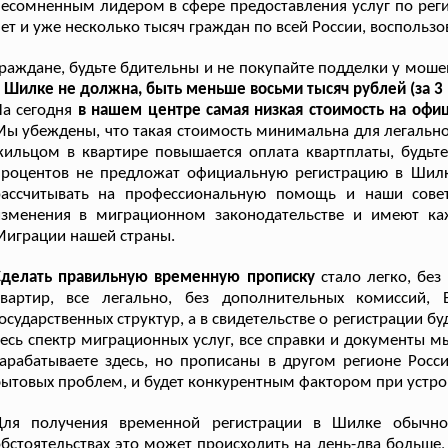
есомненным лидером в сфере предоставления услуг по реги
ет и уже несколько тысяч граждан по всей России, воспольз
раждане, будьте бдительны и не покупайте подделки у мош
 Шилке не должна, быть меньше восьми тысяч рублей (за 3 
а сегодня
в нашем центре самая низкая стоимость на оф
ы убеждены, что такая стоимость минимальна для легальн
ильцом в квартире повышается оплата квартплаты, будьте
процентов не предложат официальную регистрацию в Шилк
рассчитывать на профессиональную помощь и наши сове
изменения в миграционном законодательстве и имеют ка
играции нашей страны.
Сделать правильную временную прописку
стало легко, без
квартир, все легально, без дополнительных комиссий,
осударственных структур, а в свидетельстве о регистрации 
есь спектр миграционных услуг, все справки и документы м
арабатываете здесь, но прописаны в другом регионе Росс
ытовых проблем, и будет конкурентным фактором при устрой
Для получения временной регистрации в Шилке обычно 
бстоятельствах это может происходить на день-два больше,