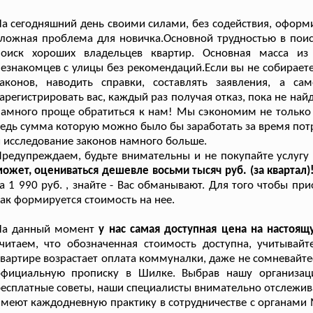
а сегодняшний день своими силами, без содействия, оформ
ложная проблема для новичка.Основной трудностью в поис
поиск хороших владельцев квартир. Основная масса из 
езнакомцев с улицы без рекомендаций.Если вы не собираете
законов, наводить справки, составлять заявления, а са
арегистрировать вас, каждый раз получая отказ, пока не найд
амного проще обратиться к нам! Мы сэкономим не только д
едь сумма которую можно было бы заработать за время пот
 исследование законов намного больше.
редупреждаем, будьте внимательны и не покупайте услугу
ожет, оцениваться дешевле восьми тысяч руб. (за квартал)
а 1 990 руб. , знайте - Вас обманывают. Для того чтобы п
ак формируется стоимость на нее.
На данный момент
у нас самая доступная цена на настоя
считаем, что обозначенная стоимость доступна, учитыва
вартире возрастает оплата коммуналки, даже не сомневайтес
официальную прописку в Шилке. Выбрав нашу организаци
есплатные советы, наши специалисты внимательно отслежив
меют каждодневную практику в сотрудничестве с органами 