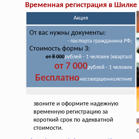
Временная регистрация в Шилке
Акция
От вас нужны документы:
- паспорта гражданина РФ;
Стоимость формы 3:
от 8 000
рублей - 1 человек (квартал)
от 7 000
рублей - 1 человек
Бесплатно
несовершеннолетние
звоните и оформите надежную
временную регистрацию за
короткий срок по адекватной
стоимости.
С