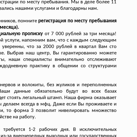
страции по месту пребывания. Мы в деле более 11
овались нашими услугами и благодарны нам.
енников, помните
регистрация по месту пребывания
месяца).
ициальную прописку
от 7 000 рублей за три месяца!
ой услуги, напомним вам, что с каждым следующим
 уверенны, что за 2000 рублей в квартал Вам сто
е. Выбрав наш центр, Вы гарантированно можете
ты, наши специалисты внимательно отслеживают
ждодневную практику в общении со структурами
 нервов и волокиты, без жуликов и переполненных
 Ваши данные обязательно будут во всех базах
будет стоять легальный штамп. Наша фирма оказывает
ы делаем всегда в мфц. Даже если Вы проживаете и
ии, то форма 3 позволит нивелировать множество
стве на работу.
требуется 1-2 рабочих дня. В исключительных
 из-за внеочередных выходных или государственных