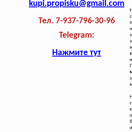
kupi.propisku@gmail.com
Н
с
Тел. 7-937-796-30-96
н
Telegram:
з
н
Нажмите тут
в
и
П
м
з
к
к
б
и